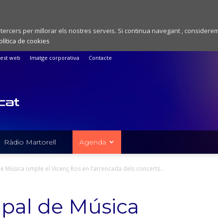
 tercers per millorar els nostres serveis. Si continua navegant , considere
olítica de cookies
est web
Imatge corporativa
Contacte
Ràdio Martorell
Agenda
de Música omple el Vicenç Ros en l’arrencada dels concerts...
ipal de Música