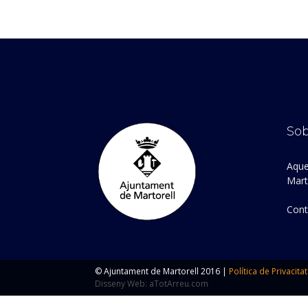
Sob
Aque
Marto
Cont
© Ajuntament de Martorell 2016 |
Política de Privacitat
Disseny Web: aTotArreu.com