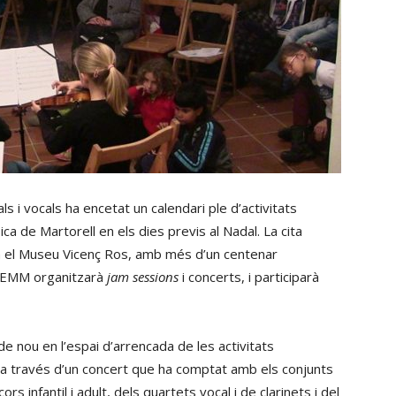
s i vocals ha encetat un calendari ple d’activitats
ca de Martorell en els dies previs al Nadal. La cita
 el Museu Vicenç Ros, amb més d’un centenar
l’EMM organitzarà
jam sessions
i concerts, i participarà
e nou en l’espai d’arrencada de les activitats
 a través d’un concert que ha comptat amb els conjunts
s infantil i adult, dels quartets vocal i de clarinets i del