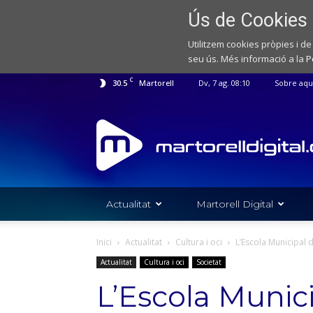
Ús de Cookies
Utilitzem cookies pròpies i de
seu ús. Més informació a la
P
C
30.5
Martorell
Dv, 7 ag. 08:10
Sobre aqu
Web
de
notícies
de
l'Ajuntament
de
Actualitat
Martorell Digital
Martorell
Inici
Actualitat
Cultura i oci
L’Escola Municipal 
Actualitat
Cultura i oci
Societat
L’Escola Munic