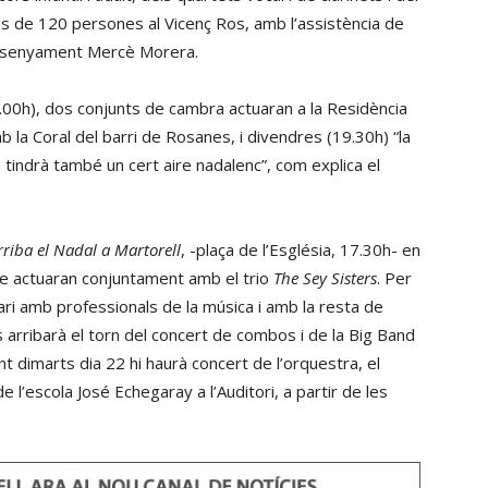
és de 120 persones al Vicenç Ros, amb l’assistència de
d’Ensenyament Mercè Morera.
.00h), dos conjunts de cambra actuaran a la Residència
 la Coral del barri de Rosanes, i divendres (19.30h) “la
indrà també un cert aire nadalenc”, com explica el
rriba el Nadal a Martorell
, -plaça de l’Església, 17.30h- en
atre actuaran conjuntament amb el trio
The Sey Sisters
. Per
ri amb professionals de la música i amb la resta de
s arribarà el torn del concert de combos i de la Big Band
nt dimarts dia 22 hi haurà concert de l’orquestra, el
e l’escola José Echegaray a l’Auditori, a partir de les