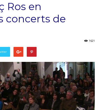
ç Ros en
s concerts de
1621
witter