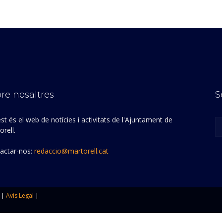
re nosaltres
S
st és el web de notícies i activitats de l'Ajuntament de
rell.
actar-nos:
redaccio@martorell.cat
|
Avis Legal
|