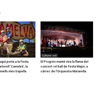
r
Cultura i oci
gui porta a la Festa
El Progrés manté viva la flama del
torell ‘Camelvà’, la
concert i el ball de Festa Major, a
mells més trapella
càrrec de l’Orquestra Maravella