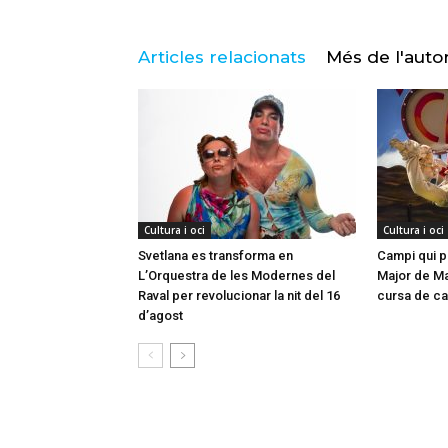
Articles relacionats
Més de l'auto
Cultura i oci
Cultura i oci
Svetlana es transforma en
Campi qui pu
L’Orquestra de les Modernes del
Major de Mar
Raval per revolucionar la nit del 16
cursa de ca
d’agost