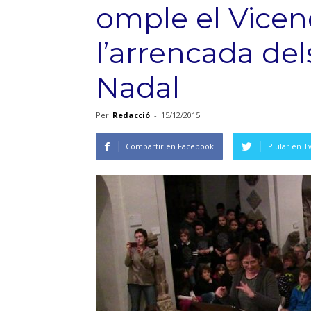
omple el Vicen
l’arrencada del
Nadal
Per
Redacció
-
15/12/2015
Compartir en Facebook
Piular en T