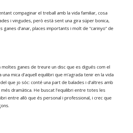
ntant compaginar el treball amb la vida familiar, cosa
des i vingudes, però està sent una gira súper bonica,
es ganes d’anar, places importants i molt de “carinyo” de
nia moltes ganes de treure un disc que es digués com el
a una mica d’aquell equilibri que m’agrada tenir en la vida
t del que jo sóc: conté una part de balades i d’altres amb
 més dramàtica. He buscat l’equilibri entre totes les
bri entre allò que és personal i professional, i crec que
çons.