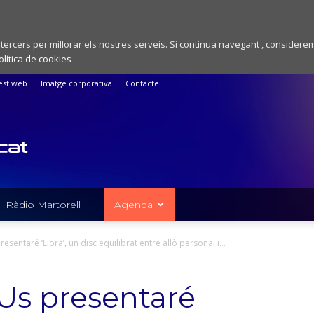
 tercers per millorar els nostres serveis. Si continua navegant , considere
olítica de cookies
est web
Imatge corporativa
Contacte
Ràdio Martorell
Agenda
esentaré ‘Libra’, un disc equilibrat entre allò personal i...
“Us presentaré