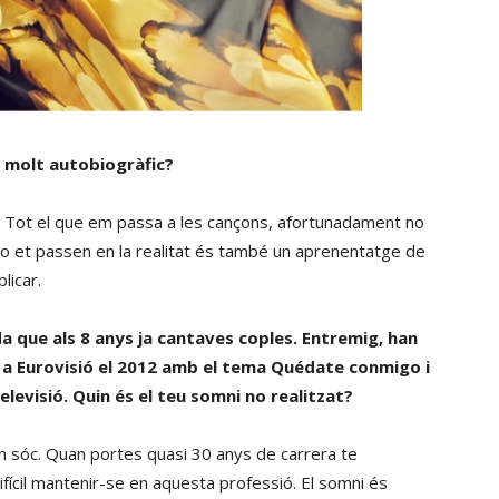
c molt autobiogràfic?
no. Tot el que em passa a les cançons, afortunadament no
no et passen en la realitat és també un aprenentatge de
licar.
da que als 8 anys ja cantaves coples. Entremig, han
ió a Eurovisió el 2012 amb el tema Quédate conmigo i
evisió. Quin és el teu somni no realitzat?
on sóc. Quan portes quasi 30 anys de carrera te
fícil mantenir-se en aquesta professió. El somni és