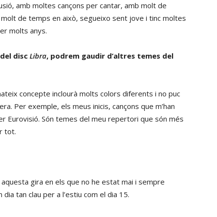
·lusió, amb moltes cançons per cantar, amb molt de
a molt de temps en això, segueixo sent jove i tinc moltes
per molts anys.
 del disc
Libra
, podrem gaudir d’altres temes del
 mateix concepte inclourà molts colors diferents i no puc
era. Per exemple, els meus inicis, cançons que m’han
er Eurovisió. Són temes del meu repertori que són més
 tot.
en aquesta gira en els que no he estat mai i sempre
dia tan clau per a l’estiu com el dia 15.