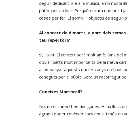
seguir dedicant-me a la música, amb molta il
públic per arribar. Perquè encara que porti j
coses per fer. El somni i l’objectiu és seguir 
Al concert de dimarts, a part dels temes
teu repertori?
Sí, i tant! El concert serà molt amè. Dins del
obviar parts molt importants de la meva carr
acompanyat aquests darrers anys o el pas p
coneguts per al públic. Serà un recorregut per
Coneixes Martorell?
No, no el conec! I en tinc ganes. Hi ha llocs 
agrada poder conèixer llocs nous. I més en un 