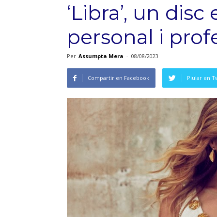
‘Libra’, un disc
personal i prof
Per
Assumpta Mera
-
08/08/2023
Compartir en Facebook
Piular en T