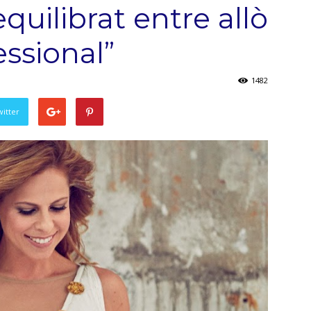
 equilibrat entre allò
essional”
1482
witter