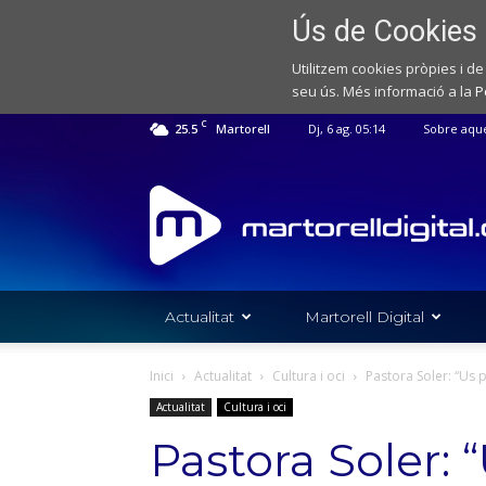
Ús de Cookies
Utilitzem cookies pròpies i de
seu ús. Més informació a la
P
C
25.5
Martorell
Dj, 6 ag. 05:14
Sobre aqu
Web
de
notícies
de
l'Ajuntament
de
Actualitat
Martorell Digital
Martorell
Inici
Actualitat
Cultura i oci
Pastora Soler: “Us pr
Actualitat
Cultura i oci
Pastora Soler: 