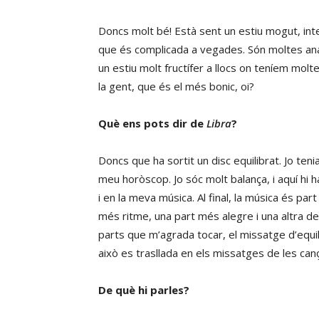
Doncs molt bé! Està sent un estiu mogut, inte
que és complicada a vegades. Són moltes ana
un estiu molt fructífer a llocs on teníem molt
la gent, que és el més bonic, oi?
Què ens pots dir de
Libra
?
Doncs que ha sortit un disc equilibrat. Jo te
meu horòscop. Jo sóc molt balança, i aquí hi h
i en la meva música. Al final, la música és par
més ritme, una part més alegre i una altra de
parts que m’agrada tocar, el missatge d’equili
això es trasllada en els missatges de les can
De què hi parles?