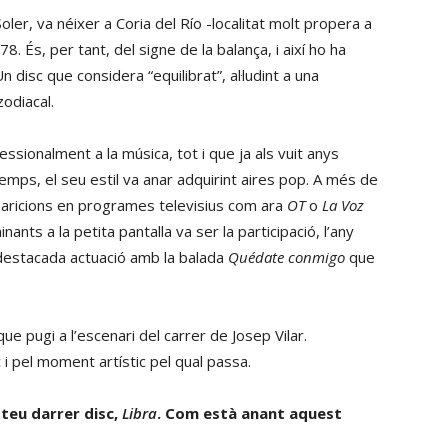
ler, va néixer a Coria del Río -localitat molt propera a
. És, per tant, del signe de la balança, i així ho ha
Un disc que considera “equilibrat”, al·ludint a una
zodiacal.
sionalment a la música, tot i que ja als vuit anys
temps, el seu estil va anar adquirint aires pop. A més de
paricions en programes televisius com ara
OT
o
La Voz
ts a la petita pantalla va ser la participació, l’any
a destacada actuació amb la balada
Quédate conmigo
que
ue pugi a l’escenari del carrer de Josep Vilar.
i pel moment artístic pel qual passa.
 teu darrer disc,
Libra
. Com està anant aquest