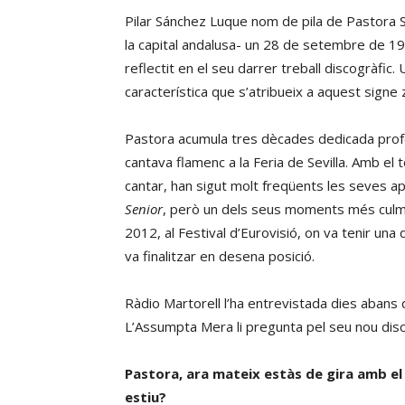
Pilar Sánchez Luque nom de pila de Pastora So
la capital andalusa- un 28 de setembre de 1978
reflectit en el seu darrer treball discogràfic. 
característica que s’atribueix a aquest signe 
Pastora acumula tres dècades dedicada profes
cantava flamenc a la Feria de Sevilla. Amb el 
cantar, han sigut molt freqüents les seves a
Senior
, però un dels seus moments més culminan
2012, al Festival d’Eurovisió, on va tenir un
va finalitzar en desena posició.
Ràdio Martorell l’ha entrevistada dies abans q
L’Assumpta Mera li pregunta pel seu nou disc 
Pastora, ara mateix estàs de gira amb el
estiu?