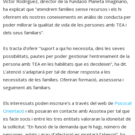
Víctor Rodríguez, director de la Fundació Planeta Imaginario,
ha explicat que “atendrem famílies sense recursos i els hi
oferirem els nostres coneixements en anàlisi de conducta per
poder millorar la qualitat de vida de les persones amb TEA i
dels seus familiars”.
Es tracta d’oferir “suport a qui ho necessita, dins les seves
possibilitats, pautes per poder gestionar l’entrenament de la
persona amb TEA en les habilitats que es decideixin”, ha dit.
L’atenció s’adaptarà per tal de donar resposta a les
necessitats de les famílies. Oferiran formació, assessoria i
seguiment als familiars.
Els interessats poden inscriure’s a través del web de
Psicocat
Orientació
i els posaran en contacte amb Assotea per tal que
es facin socis i entre les tres entitats valoraran la idoneitat de
la sol·licitut. ”En funció de la demanda que hi hagi, número de
persones, edats i grau d’afectació es muntarà l’atenció”, ha