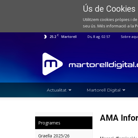
Ús de Cookies
Utilitzem cookies pròpies i de
seu ús. Més informació a la
P
C
25.2
Martorell
Ds, 8 ag. 02:57
Sobre aqu
Web
de
notícies
de
l'Ajuntament
de
Martorell
Actualitat
Martorell Digital
AMA Info
Programes
Graella 2025/26