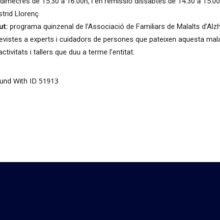
dimecres de 15.30 a 16.00h, i en remissió dissabtes de 14.30 a 15.00
trid Llorenç
ut:
programa quinzenal de l’Associació de Familiars de Malalts d’Alz
evistes a experts i cuidadors de persones que pateixen aquesta mal
tivitats i tallers que duu a terme l’entitat.
ound With ID 51913