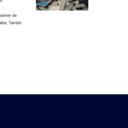
h.
heimer de
altia. També