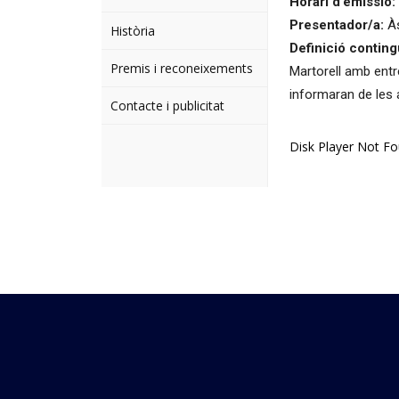
Horari d’emissió:
Presentador/a:
Às
Història
Definició conting
Premis i reconeixements
Martorell amb entr
informaran de les ac
Contacte i publicitat
Disk Player Not F