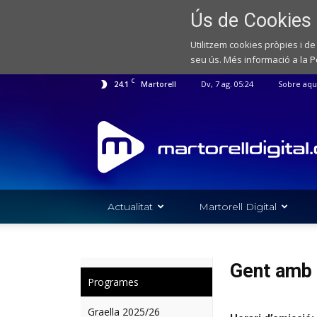
Ús de Cookies
Utilitzem cookies pròpies i de
seu ús. Més informació a la
P
C
24.1
Martorell
Dv, 7 ag. 05:24
Sobre aqu
Web
de
notícies
de
l'Ajuntament
de
Martorell
Actualitat
Martorell Digital
Gent amb 
Programes
Graella 2025/26