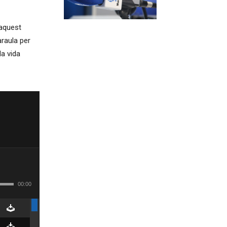
 aquest
araula per
la vida
00:00