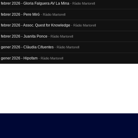
 febrer 2026 - Gloria Falguera AV La Mina
- Ràdio Martorell
 febrer 2026 - Pere Miró
- Ràdio Martorell
9 febrer 2026 - Assoc. Quest for Knowledge
- Ràdio Martorell
 febrer 2026 - Juanita Ponce
- Ràdio Martorell
6 gener 2026 - Clàudia Cifuentes
- Ràdio Martorell
9 gener 2026 - Hipofam
- Ràdio Martorell
2 gener 2026 - Ramon Artigues
- Ràdio Martorell
5 gener 2026 - Amics de Sant Antoni
- Ràdio Martorell
2 desembre 2025 - Frederic Cardús. Patronat Cavalcada Reis
- Ràdio Martorell
5 desembre 2025 - Josep Maria Palou
- Ràdio Martorell
1 desembre 2025 Creu Roja Roger Trilles
- Ràdio Martorell
4 novembre 2025 - Toni Albiol
- Ràdio Martorell
7 novembre 2025 - Fem Ràdio col-legi La Mercè
- Ràdio Martorell