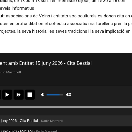
dilluns, de 13.00 a 13.30h, i en reemissió dijous, de 15.30 a 16.00h.
rveis Informatius
ut:
associacions de Veïns i entitats socioculturals es donen cita en
tes en profunditat on el col·lectiu associatiu martorellenc pren la p
rojectes, la seva història, les seves tradicions i la seva implicació en 
ent amb Entitat 15 juny 2026 - Cita Bestial
dio Martorell
 juny 2026 - Cita Bestial
- Ràdio Martorell
08 juny 2026 - AMCAM
- Ràdio Martorell