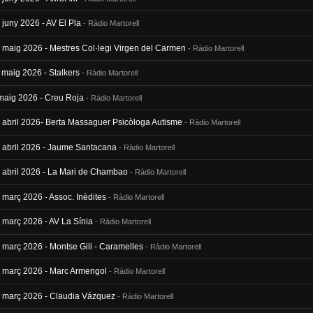
 juny 2026 - AV El Pla
- Ràdio Martorell
8 maig 2026 - Mestres Col·legi Virgen del Carmen
- Ràdio Martorell
 maig 2026 - Stalkers
- Ràdio Martorell
 maig 2026 - Creu Roja
- Ràdio Martorell
7 abril 2026- Berta Massaguer Psicòloga Autisme
- Ràdio Martorell
0 abril 2026 - Jaume Santacana
- Ràdio Martorell
3 abril 2026 - La Mari de Chambao
- Ràdio Martorell
 març 2026 - Assoc. Inèdites
- Ràdio Martorell
3 març 2026 - AV La Sínia
- Ràdio Martorell
 març 2026 - Montse Gili - Caramelles
- Ràdio Martorell
9 març 2026 - Marc Armengol
- Ràdio Martorell
2 març 2026 - Claudia Vázquez
- Ràdio Martorell