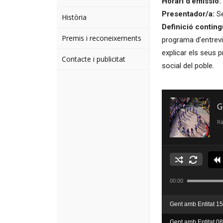
Horari d’emissió:
Presentador/a:
Se
Història
Definició conting
Premis i reconeixements
programa d’entrevis
explicar els seus p
Contacte i publicitat
social del poble.
G
Rà
00:00
Gent amb Entitat 15
Gent amb Entitat 