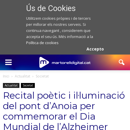
Ús de Cookies
Utilitzem cookies pròpies i de tercers
per millorar els nostres serveis. Si
continua navegant , considerem que
accepta el seu ús. Més informació a la
Política de cookies
Accepto
Inici
Actualitat
Societat
Actualitat
Societat
Recital poètic i il·luminació
del pont d’Anoia per
commemorar el Dia
Mundial de l’Alzheimer