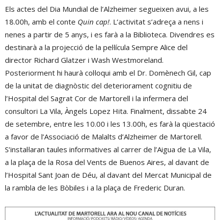
Els actes del Dia Mundial de l’Alzheimer segueixen avui, a les
18.00h, amb el conte
Quin cap!
. L’activitat s’adreça a nens i
nenes a partir de 5 anys, i es farà a la Biblioteca. Divendres es
destinarà a la projecció de la pel·lícula Sempre Alice del
director Richard Glatzer i Wash Westmoreland.
Posteriorment hi haurà col·loqui amb el Dr. Domènech Gil, cap
de la unitat de diagnòstic del deteriorament cognitiu de
l’Hospital del Sagrat Cor de Martorell i la infermera del
consultori La Vila, Àngels Lopez Hita. Finalment, dissabte 24
de setembre, entre les 10.00 i les 13.00h, es farà la qüestació
a favor de l’Associació de Malalts d’Alzheimer de Martorell.
S’instal·laran taules informatives al carrer de l’Aigua de La Vila,
a la plaça de la Rosa del Vents de Buenos Aires, al davant de
l’Hospital Sant Joan de Déu, al davant del Mercat Municipal de
la rambla de les Bòbiles i a la plaça de Frederic Duran.