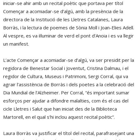
iniciar-se ahir amb un recital poètic que portava per títol
Començar a acomiadar-se d’algú, amb la presència de la
directora de la Institució de les Lletres Catalanes, Laura
Borràs, i la lectura de poemes de Sònia Moll i Joan-Elies Adell.
Al vespre, es va il·luminar de verd el pont d’Anoia i es va llegir
un manifest.
L’acte Començar a acomiadar-se d’algú, va ser presidit per la
regidora de Benestar Social i Joventut, Cristina Dalmau, i el
regidor de Cultura, Museus i Patrimoni, Sergi Corral, qui va
agrair l’assistència de Borràs i dels poetes a la celebració del
Dia Mundial de l’Alzheimer. Per Corral, “és important sumar
esforços per ajudar a difondre malalties, com és el cas del
cicle Lletres i Salut que han iniciat des de la Biblioteca
Martorell, en el qual s’hi inclou aquest recital poètic”.
Laura Borràs va justificar el títol del recital, parafrasejant una