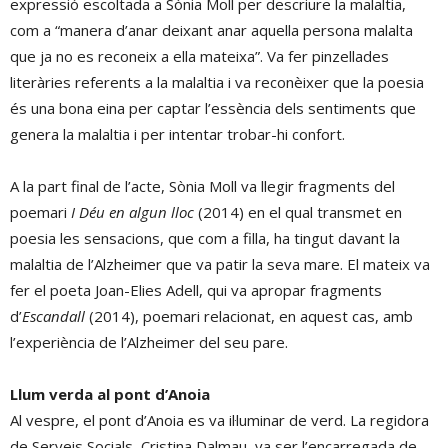
expressió escoltada a Sònia Moll per descriure la malaltia,
com a “manera d’anar deixant anar aquella persona malalta
que ja no es reconeix a ella mateixa”. Va fer pinzellades
literàries referents a la malaltia i va reconèixer que la poesia
és una bona eina per captar l’essència dels sentiments que
genera la malaltia i per intentar trobar-hi confort.
A la part final de l’acte, Sònia Moll va llegir fragments del
poemari
I Déu en algun lloc
(2014) en el qual transmet en
poesia les sensacions, que com a filla, ha tingut davant la
malaltia de l’Alzheimer que va patir la seva mare. El mateix va
fer el poeta Joan-Elies Adell, qui va apropar fragments
d’
Escandall
(2014), poemari relacionat, en aquest cas, amb
l’experiència de l’Alzheimer del seu pare.
Llum verda al pont d’Anoia
Al vespre, el pont d’Anoia es va il·luminar de verd. La regidora
de Serveis Socials, Cristina Dalmau, va ser l’encarregada de