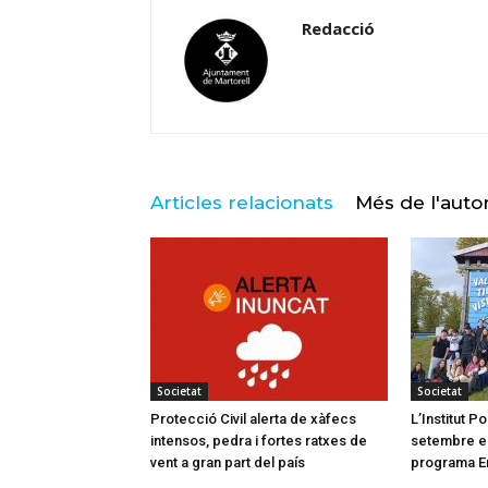
Redacció
Articles relacionats
Més de l'auto
Societat
Societat
Protecció Civil alerta de xàfecs
L’Institut 
intensos, pedra i fortes ratxes de
setembre el 
vent a gran part del país
programa E