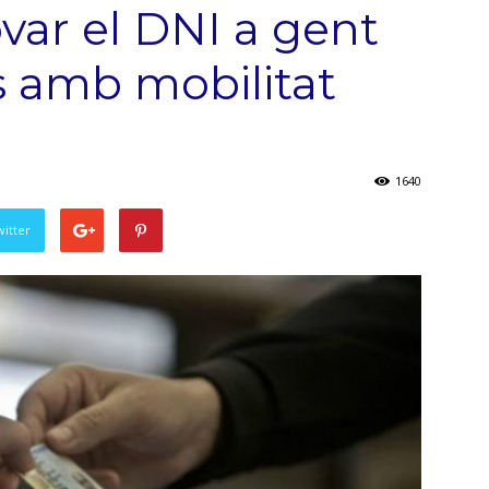
var el DNI a gent
s amb mobilitat
1640
witter