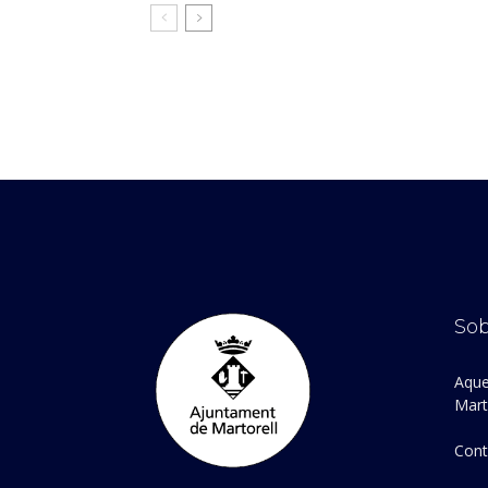
Sob
Aque
Marto
Cont