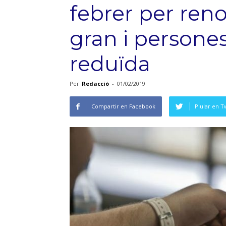
febrer per reno
gran i persone
reduïda
Per
Redacció
-
01/02/2019
Compartir en Facebook
Piular en T