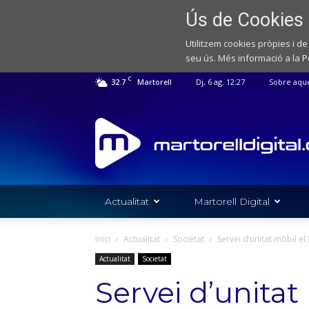
Ús de Cookies
Utilitzem cookies pròpies i de
seu ús. Més informació a la
P
C
32.7
Martorell
Dj, 6 ag. 12:27
Sobre aqu
Web
de
notícies
de
l'Ajuntament
de
Actualitat
Martorell Digital
Martorell
Inici
Actualitat
Societat
Servei d’unitat mòbil el
Actualitat
Societat
Servei d’unitat