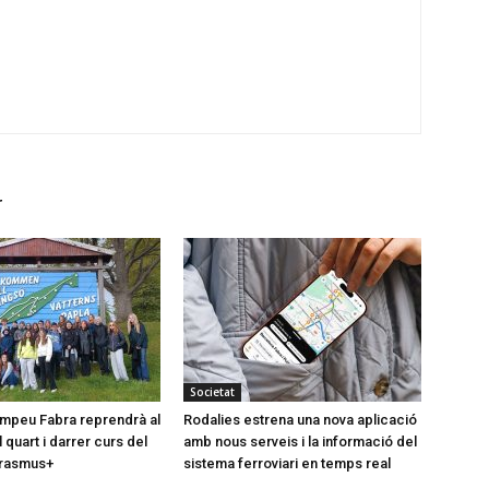
r
Societat
Pompeu Fabra reprendrà al
Rodalies estrena una nova aplicació
quart i darrer curs del
amb nous serveis i la informació del
rasmus+
sistema ferroviari en temps real