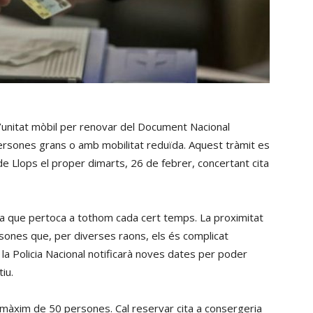
 d’unitat mòbil per renovar del Document Nacional
persones grans o amb mobilitat reduïda. Aquest tràmit es
e Llops el proper dimarts, 26 de febrer, concertant cita
ia que pertoca a tothom cada cert temps. La proximitat
ersones que, per diverses raons, els és complicat
la Policia Nacional notificarà noves dates per poder
iu.
n màxim de 50 persones. Cal reservar cita a consergeria