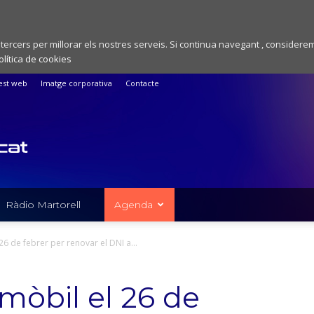
 tercers per millorar els nostres serveis. Si continua navegant , considere
olítica de cookies
est web
Imatge corporativa
Contacte
Ràdio Martorell
Agenda
 26 de febrer per renovar el DNI a...
 mòbil el 26 de