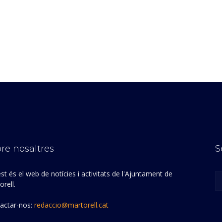
re nosaltres
S
st és el web de notícies i activitats de l'Ajuntament de
rell.
actar-nos:
redaccio@martorell.cat