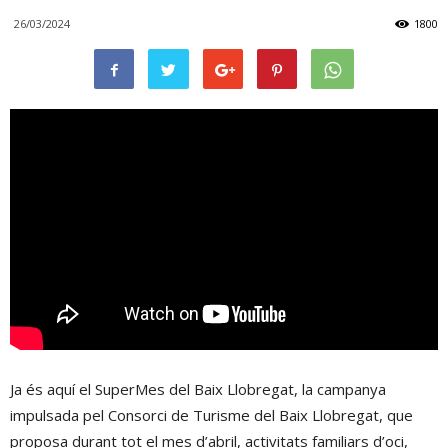
26/03/2024
1800
Ja és aquí el SuperMes del Baix Llobregat, la campanya
impulsada pel Consorci de Turisme del Baix Llobregat, que
proposa durant tot el mes d’abril, activitats familiars d’oci,