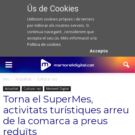
Ús de Cookies
Utilitzem cookies pròpies i de tercers
per millorar els nostres serveis. Si
continua navegant , considerem que
accepta el seu ús. Més informació a la
Política de cookies
Accepto
Inici
Actualitat
Cultura i oci
Actualitat
Cultura i oci
Martorell Digital
Torna el SuperMes,
activitats turístiques arreu
de la comarca a preus
reduïts