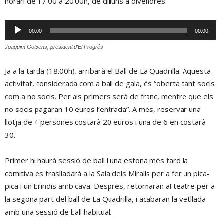
horari de 17.00 a 20.00h, de dilluns a divendres:
Reproductor
00:00
00:00
d'àudio
Joaquim Gotsens, president d'El Progrés
Ja a la tarda (18.00h), arribarà el Ball de La Quadrilla. Aquesta
activitat, considerada com a ball de gala, és “oberta tant socis
com a no socis. Per als primers serà de franc, mentre que els
no socis pagaran 10 euros l’entrada”. A més, reservar una
llotja de 4 persones costarà 20 euros i una de 6 en costarà
30.
Primer hi haurà sessió de ball i una estona més tard la
comitiva es traslladarà a la Sala dels Miralls per a fer un pica-
pica i un brindis amb cava. Després, retornaran al teatre per a
la segona part del ball de La Quadrilla, i acabaran la vetllada
amb una sessió de ball habitual.