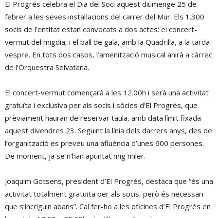
El Progrés celebra el Dia del Soci aquest diumenge 25 de
febrer a les seves instal·lacions del carrer del Mur. Els 1.300
socis de l’entitat estan convocats a dos actes: el concert-
vermut del migdia, i el ball de gala, amb la Quadrilla, a la tarda-
vespre. En tots dos casos, l’amenització musical anirà a càrrec
de l’Orquestra Selvatana.
El concert-vermut començarà a les 12.00h i serà una activitat
gratuïta i exclusiva per als socis i sòcies d’El Progrés, que
prèviament hauran de reservar taula, amb data límit fixada
aquest divendres 23. Seguint la línia dels darrers anys, des de
l’organització es preveu una afluència d’unes 600 persones.
De moment, ja se n’han apuntat mig miler.
Joaquim Gotsens, president d’El Progrés, destaca que “és una
activitat totalment gratuïta per als socis, però és necessari
que s’incriguin abans”. Cal fer-ho a les oficines d’El Progrés en