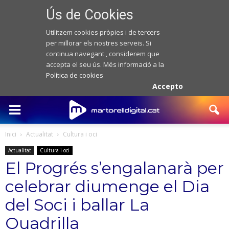
Ús de Cookies
Utilitzem cookies pròpies i de tercers
per millorar els nostres serveis. Si
continua navegant , considerem que
accepta el seu ús. Més informació a la
Política de cookies
Accepto
Inici
Actualitat
Cultura i oci
Actualitat
Cultura i oci
El Progrés s’engalanarà per
celebrar diumenge el Dia
del Soci i ballar La
Quadrilla