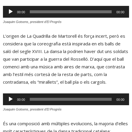
Reproductor
00:00
00:00
d'àudio
Joaquim Gotsens, president d'El Progrés
L’origen de La Quadrilla de Martorell és força incert, però es
considera que la coreografia està inspirada en els balls de
saló del segle XVIII. La dansa la podrien haver dut uns soldats
que van participar a la guerra del Rosselló. D’aquí que el ball
comenci amb una música amb aires de marxa, que contrasta
amb l’estil més cortesà de la resta de parts, com la
contradansa, els “mirallets”, el ball pla o els cargols.
Reproductor
00:00
00:00
d'àudio
Joaquim Gotsens, president d'El Progrés
És una composició amb múltiples evolucions, la majoria d’elles
molt característiques de la dansa tradicional catalana: