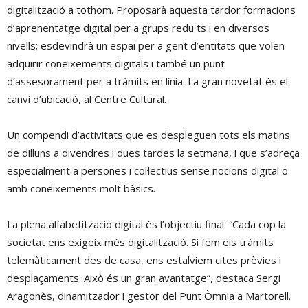
digitalització a tothom. Proposarà aquesta tardor formacions
d’aprenentatge digital per a grups reduïts i en diversos
nivells; esdevindrà un espai per a gent d’entitats que volen
adquirir coneixements digitals i també un punt
d’assesorament per a tràmits en línia. La gran novetat és el
canvi d’ubicació, al Centre Cultural.
Un compendi d’activitats que es despleguen tots els matins
de dilluns a divendres i dues tardes la setmana, i que s’adreça
especialment a persones i col·lectius sense nocions digital o
amb coneixements molt bàsics.
La plena alfabetització digital és l’objectiu final. “Cada cop la
societat ens exigeix més digitalització. Si fem els tràmits
telemàticament des de casa, ens estalviem cites prèvies i
desplaçaments. Això és un gran avantatge”, destaca Sergi
Aragonès, dinamitzador i gestor del Punt Òmnia a Martorell.