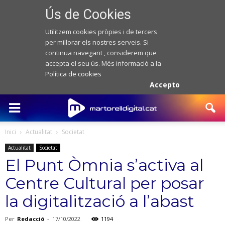
Ús de Cookies
Utilitzem cookies pròpies i de tercers
per millorar els nostres serveis. Si
continua navegant , considerem que
accepta el seu ús. Més informació a la
Política de cookies
Accepto
Inici
Actualitat
Societat
Actualitat
Societat
El Punt Òmnia s’activa al
Centre Cultural per posar
la digitalització a l’abast
Per
Redacció
-
17/10/2022
1194