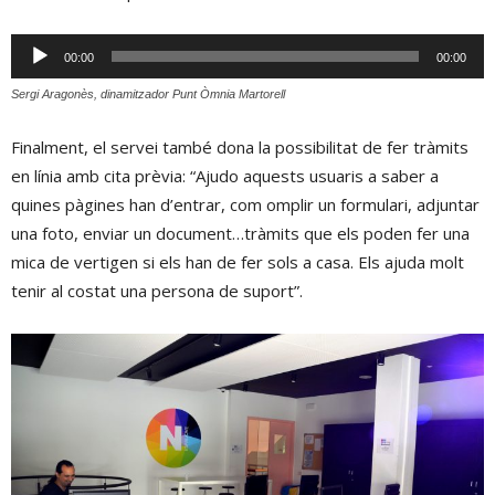
Reproductor
00:00
00:00
d'àudio
Sergi Aragonès, dinamitzador Punt Òmnia Martorell
Finalment, el servei també dona la possibilitat de fer tràmits
en línia amb cita prèvia: “Ajudo aquests usuaris a saber a
quines pàgines han d’entrar, com omplir un formulari, adjuntar
una foto, enviar un document…tràmits que els poden fer una
mica de vertigen si els han de fer sols a casa. Els ajuda molt
tenir al costat una persona de suport”.