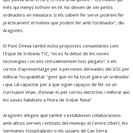
més qui menys tothom en té. No deixen de ser petits
ordinadors en miniatura. Si els sabem fer servir podrem fer
pràcticament el mateix que podem fer amb l’ordinador”, diu
Aragonès.
El Punt Òmnia també inclou propostes comunitàries com
l’Espai de trobada TIC, “on es fa debat de les noves
tecnologies i on ens retroalimentem tots plegats”; o els
cursos d’aprenentatge per a persones derivades del SOC per
millorar l’ocupabilitat: “gent que no ha tocat gaire un ordinador
i que cal capacitar per a que siguin capaços de fer-se un
Currículum Vitae, d’enviar-lo per correu electrònic i millorar així
les seves habilitats a l’hora de trobar feina”.
Aragonès afegeix que també s’estableixen col·laboracions
amb altres serveis i entitats del municipi: el Centre Obert, les
Germanes Hospitalàries o els usuaris de Can Serra.