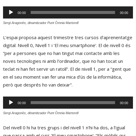
Reproductor
00:00
00:00
d'àudio
Sergi Aragonès, dinamitzador Punt Òmnia Martorell
L’espai proposa aquest trimestre tres cursos d’aprenentatge
digital: Nivell 0, Nivell 1 i ‘El meu smartphone’. El de nivell 0 és
“per a persones que no han tingut mai contacte amb les
noves tecnologies ni amb l’ordinador, que no han tocat un
teclat ni han fet servir un ratolí”. El de nivell 1, per a “gent que
en el seu moment van fer una mica d’ús de la informàtica,
però que després ho van deixar”.
Reproductor
00:00
00:00
d'àudio
Sergi Aragonès, dinamitzador Punt Òmnia Martorell
Del nivell 0 hi ha tres grups i del nivell 1 n’hi ha dos, a l’igual
que passa amb el curs ‘El meu smartphone’: “Els mòbils qui