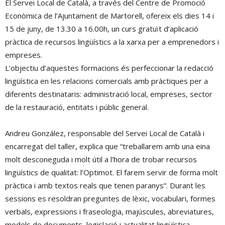
El Servei Local de Català, a través del Centre de Promoció
Econòmica de l’Ajuntament de Martorell, ofereix els dies 14 i
15 de juny, de 13.30 a 16.00h, un curs gratuït d’aplicació
pràctica de recursos lingüístics a la xarxa per a emprenedors i
empreses.
L’objectiu d’aquestes formacions és perfeccionar la redacció
lingüística en les relacions comercials amb pràctiques per a
diferents destinataris: administració local, empreses, sector
de la restauració, entitats i públic general.
Andreu González, responsable del Servei Local de Català i
encarregat del taller, explica que “treballarem amb una eina
molt desconeguda i molt útil a l’hora de trobar recursos
lingüístics de qualitat: l’Optimot. El farem servir de forma molt
pràctica i amb textos reals que tenen paranys”. Durant les
sessions es resoldran preguntes de lèxic, vocabulari, formes
verbals, expressions i fraseologia, majúscules, abreviatures,
models de documents, legislació i actualitat lingüística.