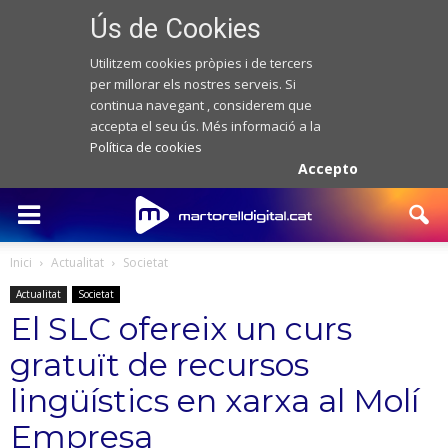
Ús de Cookies
Utilitzem cookies pròpies i de tercers
per millorar els nostres serveis. Si
continua navegant , considerem que
accepta el seu ús. Més informació a la
Política de cookies
Accepto
Inici
Actualitat
Societat
Actualitat
Societat
El SLC ofereix un curs
gratuït de recursos
lingüístics en xarxa al Molí
Empresa