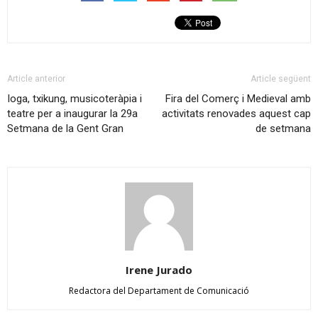
Article anterior
Article següent
Ioga, txikung, musicoteràpia i
Fira del Comerç i Medieval amb
teatre per a inaugurar la 29a
activitats renovades aquest cap
Setmana de la Gent Gran
de setmana
Irene Jurado
Redactora del Departament de Comunicació