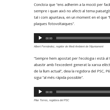
Concloïa que “ens adherim a la moció per facil
sempre i quan això no afecti al tema paisatgí
tal i com apuntava, en un moment en el que “
plaques fotovoltaiques”.
Reproductor
00:00
d'àudio
Albert Fernández, regidor de Medi Ambient de l'Ajuntament
“Sempre hem apostat per l’ecologia i està al 
abastir amb l’excedent generat la xarxa elèctr
de la llum actual”, deia la regidora del PSC, 
sigui “al més ràpida possible”.
Reproductor
00:00
d'àudio
Pilar Torres, regidora del PSC