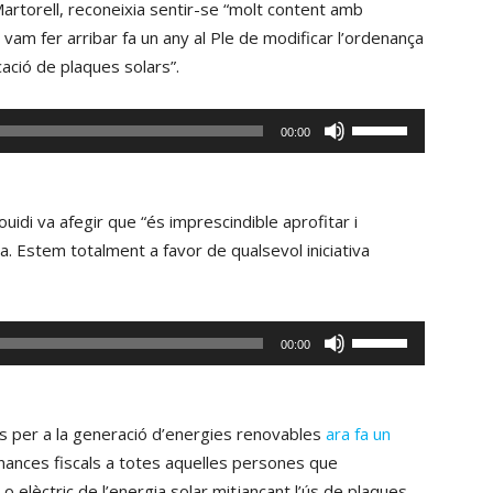
artorell, reconeixia sentir-se “molt content amb
disminuir
de
am fer arribar fa un any al Ple de modificar l’ordenança
el
fletxa
locació de plaques solars”.
volum.
cap
amunt/cap
Fe
00:00
avall
servir
per
les
incrementar
tecles
idi va afegir que “és imprescindible aprofitar i
o
de
. Estem totalment a favor de qualsevol iniciativa
disminuir
fletxa
el
cap
volum.
amunt/cap
Fe
00:00
avall
servir
per
les
incrementar
tecles
pas per a la generació d’energies renovables
ara fa un
o
de
denances fiscals a totes aquelles persones que
disminuir
fletxa
 o elèctric de l’energia solar mitjançant l’ús de plaques