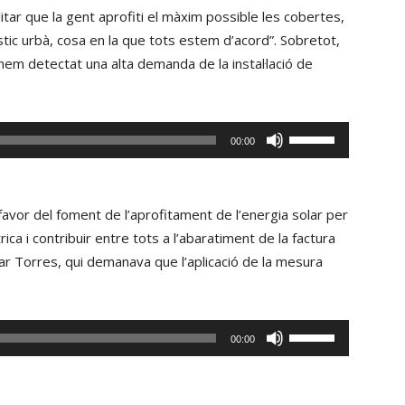
itar que la gent aprofiti el màxim possible les cobertes,
stic urbà, cosa en la que tots estem d’acord”. Sobretot,
hem detectat una alta demanda de la instal·lació de
Fe
00:00
servir
les
tecles
favor del foment de l’aprofitament de l’energia solar per
de
ica i contribuir entre tots a l’abaratiment de la factura
fletxa
Pilar Torres, qui demanava que l’aplicació de la mesura
cap
amunt/cap
avall
Fe
00:00
per
servir
incrementar
les
o
tecles