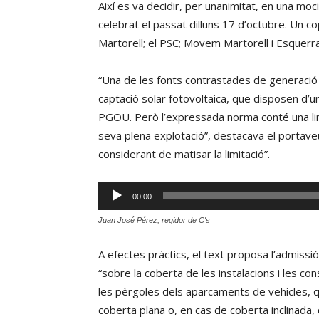
Així es va decidir, per unanimitat, en una mo
celebrat el passat dilluns 17 d’octubre. Un c
Martorell; el PSC; Movem Martorell i Esquerr
“Una de les fonts contrastades de generació
captació solar fotovoltaica, que disposen d’u
PGOU. Però l’expressada norma conté una limit
seva plena explotació”, destacava el portaveu
considerant de matisar la limitació”.
Reproductor
00:00
d'àudio
Juan José Pérez, regidor de C's
A efectes pràctics, el text proposa l’admissió
“sobre la coberta de les instalacions i les co
les pèrgoles dels aparcaments de vehicles, qu
coberta plana o, en cas de coberta inclinada,