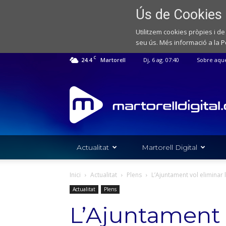
Ús de Cookies
Utilitzem cookies pròpies i de
seu ús. Més informació a la
P
C
24.4
Martorell
Dj, 6 ag. 07:40
Sobre aqu
Web
de
notícies
de
l'Ajuntament
de
Actualitat
Martorell Digital
Martorell
Inici
Actualitat
Plens
L’Ajuntament vol eliminar l
Actualitat
Plens
L’Ajuntament 