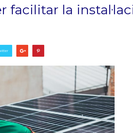
facilitar la instal·l
witter