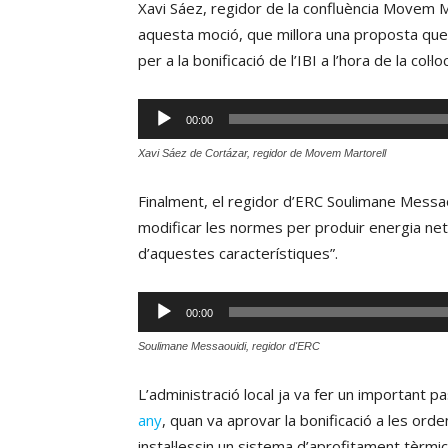
Xavi Sáez, regidor de la confluència Movem M
aquesta moció, que millora una proposta que v
per a la bonificació de l’IBI a l’hora de la col·
Reproductor
00:00
d'àudio
Xavi Sáez de Cortázar, regidor de Movem Martorell
Finalment, el regidor d’ERC Soulimane Messaou
modificar les normes per produir energia neta
d’aquestes característiques”.
Reproductor
00:00
d'àudio
Soulimane Messaouidi, regidor d'ERC
L’administració local ja va fer un important 
any
, quan va aprovar la bonificació a les or
instal·lessin un sistema d’aprofitament tèrmic