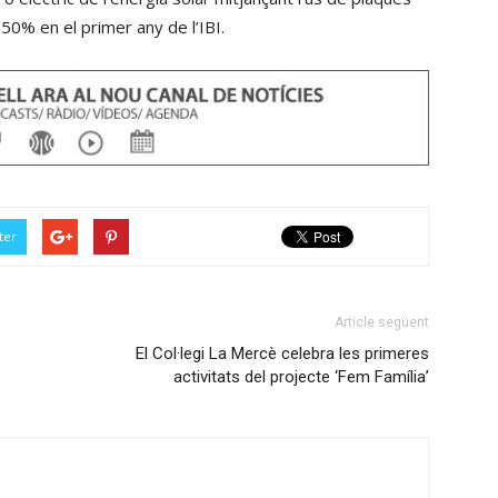
el
cap
50% en el primer any de l’IBI.
volum.
amunt/cap
avall
per
incrementar
o
disminuir
el
ter
volum.
Article següent
El Col·legi La Mercè celebra les primeres
activitats del projecte ‘Fem Família’