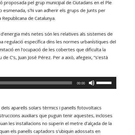
ció proposada pel grup municipal de Ciutadans en el Ple
op esmenada, s’hi van adherir els grups de Junts per
a Republicana de Catalunya.
 d’energia més netes són les relatives als sistemes de
na regulació específica dins les normes urbanístiques del
ació en l’ocupació de les cobertes que dificulta la
 de C’s, Juan José Pérez. Per a això, afegeix, “s’està
Fe
00:00
servir
les
tecles
 dels aparells solars tèrmics i panells fotovoltaics
de
nstruccions auxiliars que puguin tenir aquestes, incloses
fletxa
an les instal·lacions no superin el metre d’alçada de la
cap
 quan els panells captadors s’ubiquin adossats en