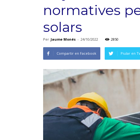
normatives per 
solars
Per
Jaume Monés
-
24/10/2022
2850
Compartir en Facebook
Piular en T