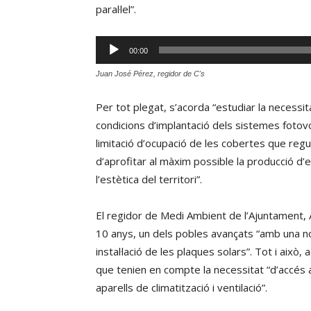
paral·lel”.
Reproductor
00:00
d'àudio
Juan José Pérez, regidor de C's
Per tot plegat, s’acorda “estudiar la necessi
condicions d’implantació dels sistemes fotovolt
limitació d’ocupació de les cobertes que regu
d’aprofitar al màxim possible la producció 
l’estètica del territori”.
El regidor de Medi Ambient de l’Ajuntament, A
10 anys, un dels pobles avançats “amb una n
instal·lació de les plaques solars”. Tot i això,
que tenien en compte la necessitat “d’accés a 
aparells de climatització i ventilació”.