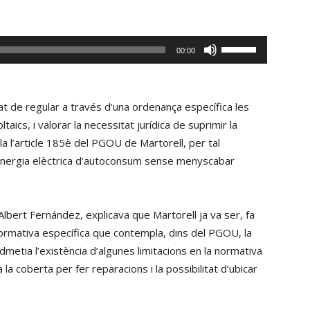
amunt/cap
avall
per
Fe
00:00
incrementar
servir
o
les
disminuir
tecles
tat de regular a través d’una ordenança específica les
el
de
aics, i valorar la necessitat jurídica de suprimir la
volum.
fletxa
la l’article 185è del PGOU de Martorell, per tal
cap
d’energia elèctrica d’autoconsum sense menyscabar
amunt/cap
avall
per
lbert Fernández, explicava que Martorell ja va ser, fa
incrementar
ormativa específica que contempla, dins del PGOU, la
o
 admetia l’existència d’algunes limitacions en la normativa
disminuir
la coberta per fer reparacions i la possibilitat d’ubicar
el
volum.