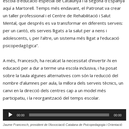
escola d’educació especial de Catalunya i la segona d’Espanya
aquí a Martorell. Temps més endavant, el Patronat va crear
un taller professional i el Centre de Rehabilitació i Salut
Mental, que després es va transformar en diferents serveis:
per un cantó, els serveis lligats a la salut per a nens i
adolescents, i, per l’altre, un sistema més lligat a l’educació
psicopedagògica”.
A més, Francesch, ha recalcat la necessitat d’invertir-hi en
educació per a dur a terme una escola inclusiva, i ha posat
sobre la taula algunes alternatives com són la reducció del
nombre d’alumnes per aula, la millora dels serveis tècnics, un
canvi en la direcció dels centres cap a un model més
participatiu, i la reorganització del temps escolar.
Reproductor
00:00
00:00
d'àudio
Jaume Francesch, president de l'Associació Catalana de Psicopedagogia i Orientació