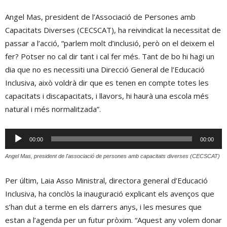
Angel Mas, president de l’Associació de Persones amb
Capacitats Diverses (CECSCAT), ha reivindicat la necessitat de
passar a l’acció, “parlem molt d’inclusió, però on el deixem el
fer? Potser no cal dir tant i cal fer més. Tant de bo hi hagi un
dia que no es necessiti una Direcció General de l’Educació
Inclusiva, això voldrà dir que es tenen en compte totes les
capacitats i discapacitats, i llavors, hi haurà una escola més
natural i més normalitzada”.
Reproductor
00:00
00:00
d'àudio
Angel Mas, president de l'associació de persones amb capacitats diverses (CECSCAT)
Per últim, Laia Asso Ministral, directora general d’Educació
Inclusiva, ha conclòs la inauguració explicant els avenços que
s’han dut a terme en els darrers anys, i les mesures que
estan a l’agenda per un futur pròxim. “Aquest any volem donar