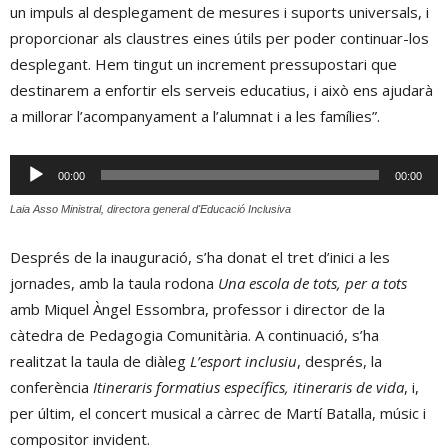
un impuls al desplegament de mesures i suports universals, i
proporcionar als claustres eines útils per poder continuar-los
desplegant. Hem tingut un increment pressupostari que
destinarem a enfortir els serveis educatius, i això ens ajudarà
a millorar l’acompanyament a l’alumnat i a les famílies”.
Reproductor
00:00
00:00
d'àudio
Laia Asso Ministral, directora general d'Educació Inclusiva
Després de la inauguració, s’ha donat el tret d’inici a les
jornades, amb la taula rodona
Una escola de tots, per a tots
amb Miquel Àngel Essombra, professor i director de la
càtedra de Pedagogia Comunitària. A continuació, s’ha
realitzat la taula de diàleg
L’esport inclusiu
, després, la
conferència
Itineraris formatius específics, itineraris de vida
, i,
per últim, el concert musical a càrrec de Martí Batalla, músic i
compositor invident.