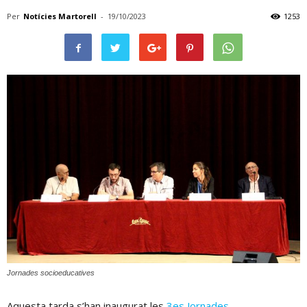
Per
Notícies Martorell
-
19/10/2023
1253
Jornades socioeducatives
Aquesta tarda s’han inaugurat les
3es Jornades