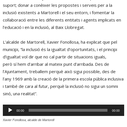
suport; donar a conèixer les propostes i serveis per a la
inclusió existents a Martorell i el seu entorn, i fomentar la
col·laboració entre les diferents entitats i agents implicats en
l’educació i en la inclusió, al Baix Llobregat.
L’alcalde de Martorell, Xavier Fonollosa, ha explicat que pel
municipi, “la inclusió és la igualtat d’oportunitats, i el principi
d’igualtat vol dir que no cal partir de situacions iguals,
però sí hem d’arribar al mateix punt d’arribada. Des de
l’Ajuntament, treballem perquè això sigui possible, des de
l’any 1969 amb la creació de la primera escola pública inclusiva
i també de cara al futur, perquè la inclusió no sigui un somni
sinó, una realitat”.
Reproductor
00:00
00:00
d'àudio
Xavier Fonollosa, alcalde de Martorell