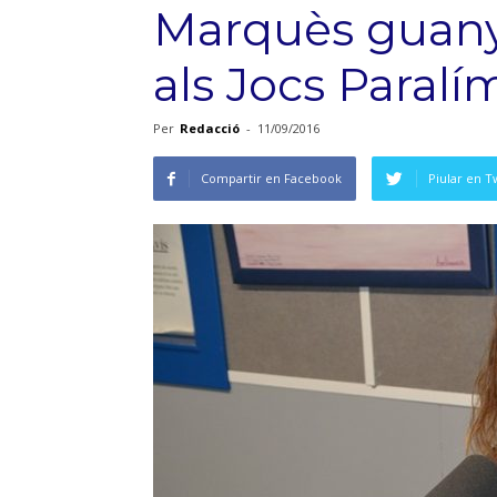
Marquès guanya
als Jocs Paralí
Per
Redacció
-
11/09/2016
Compartir en Facebook
Piular en T