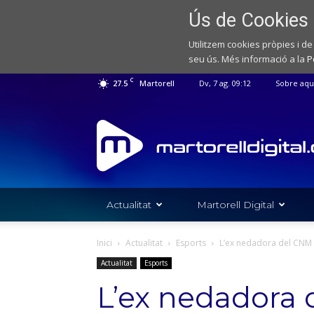
Ús de Cookies
Utilitzem cookies pròpies i de
seu ús. Més informació a la
P
C
27.5
Martorell
Dv, 7 ag. 09:12
Sobre aqu
Web
de
notícies
de
l'Ajuntament
de
Actualitat
Martorell Digital
Martorell
Inici
Actualitat
Esports
L’ex nedadora del CNM N
Actualitat
Esports
L’ex nedadora