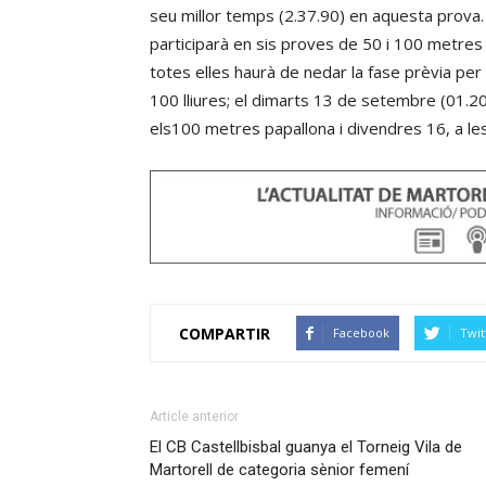
seu millor temps (2.37.90) en aquesta prova.
participarà en sis proves de 50 i 100 metres
totes elles haurà de nedar la fase prèvia per ac
100 lliures; el dimarts 13 de setembre (01.20 h
els100 metres papallona i divendres 16, a l
COMPARTIR
Facebook
Twit
Article anterior
El CB Castellbisbal guanya el Torneig Vila de
Martorell de categoria sènior femení