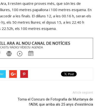
 Ara, li resten quatre proves més, que són les de
 lliures, 100 metres papallona i 100 metres esquena. En
cedir a les finals. El dilluns 12, a les 00.16 h, seran els
), els 50 metres lliures; el dijous 15, a les 22.40 h
es 22.52h, els 100 metres esquena.
ter
Article següent
Torna el Concurs de Fotografia de Muntanya de
l’AEM, que arriba als 25 anys d’existència