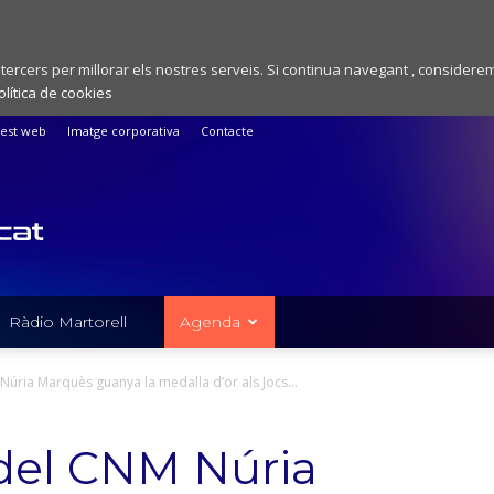
 tercers per millorar els nostres serveis. Si continua navegant , considere
olítica de cookies
est web
Imatge corporativa
Contacte
Ràdio Martorell
Agenda
úria Marquès guanya la medalla d’or als Jocs...
 del CNM Núria