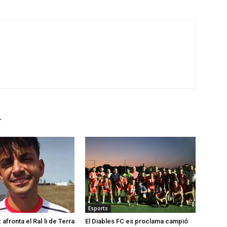
r
Esports
afronta el Ral·li de Terra
El Diables FC es proclama campió