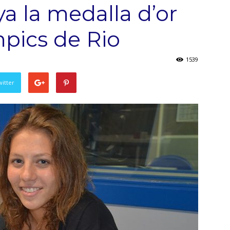
 la medalla d’or
mpics de Rio
1539
witter