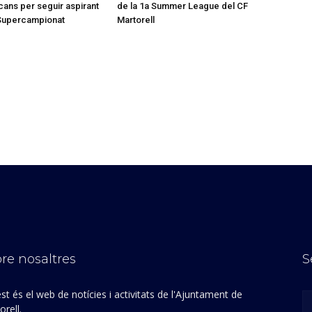
lcans per seguir aspirant
de la 1a Summer League del CF
 Supercampionat
Martorell
re nosaltres
S
st és el web de notícies i activitats de l'Ajuntament de
rell.