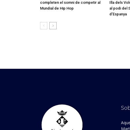
completen el somni de competir al
Illa dels Vo
Mundial de Hip Hop
al podi del
d’Espanya
Sob
Aque
Marto