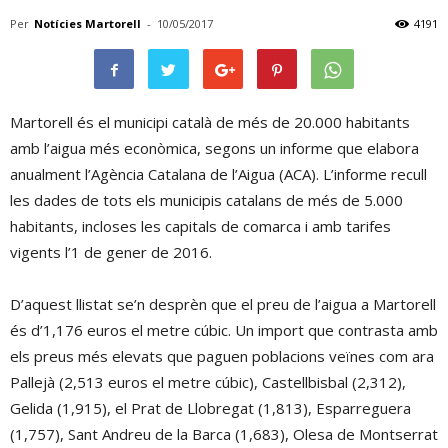
Per
Notícies Martorell
-
10/05/2017
4191
Martorell és el municipi català de més de 20.000 habitants
amb l’aigua més econòmica, segons un informe que elabora
anualment l’Agència Catalana de l’Aigua (ACA). L’informe recull
les dades de tots els municipis catalans de més de 5.000
habitants, incloses les capitals de comarca i amb tarifes
vigents l’1 de gener de 2016.
D’aquest llistat se’n desprèn que el preu de l’aigua a Martorell
és d’1,176 euros el metre cúbic. Un import que contrasta amb
els preus més elevats que paguen poblacions veïnes com ara
Pallejà (2,513 euros el metre cúbic), Castellbisbal (2,312),
Gelida (1,915), el Prat de Llobregat (1,813), Esparreguera
(1,757), Sant Andreu de la Barca (1,683), Olesa de Montserrat