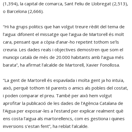
(1,394), la capital de comarca, Sant Feliu de Llobregat (2,513),
o Barcelona (2,666).
“Hi ha grups politics que han volgut treure rèdit del tema de
l’aigua: difonent el missatge que l’aigua de Martorell és molt
cara, pensant que a còpia d’anar-ho repetint tothom se’ls
creuria. Les dades reals i objectives demostren que som el
municipi català de més de 20.000 habitants amb l’aigua més
barata”, ha afirmat l’alcalde de Martorell, Xavier Fonollosa.
“La gent de Martorell és espavilada i molta gent ja ho intuïa,
això, perquè tothom té parents o amics als pobles del costat,
i poden comparar el preu. També per això hem volgut
aprofitar la publicació de les dades de l’Agència Catalana de
l’Aigua per exposar-les a l’estand per explicar realment què
ens costa l’aigua als martorellencs, com es gestiona i quines
inversions s’estan fent”, ha reblat l’alcalde.