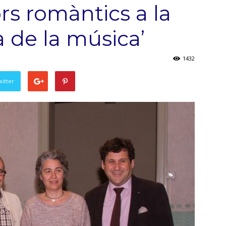
rs romàntics a la
a de la música’
1432
witter