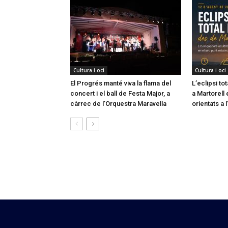
Cultura i oci
Cultura i oci
El Progrés manté viva la flama del
L’eclipsi to
concert i el ball de Festa Major, a
a Martorell 
càrrec de l’Orquestra Maravella
orientats a l