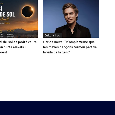
Cultura i oci
tal de Sol es podrà veure
Carlos Baute: “M’omple veure que
en punts elevats i
les meves cançons formen part de
’oest
la vida de la gent”