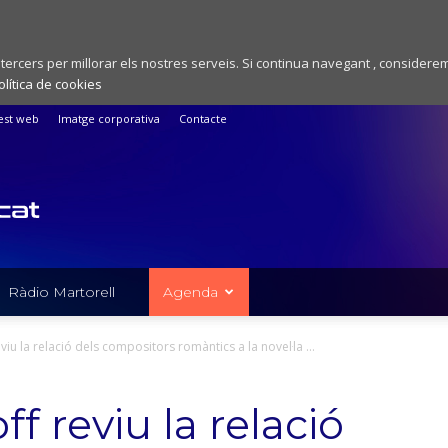
 tercers per millorar els nostres serveis. Si continua navegant , considere
olítica de cookies
est web
Imatge corporativa
Contacte
Ràdio Martorell
Agenda
iu la relació dels compositors romàntics a la novel·la ...
f reviu la relació