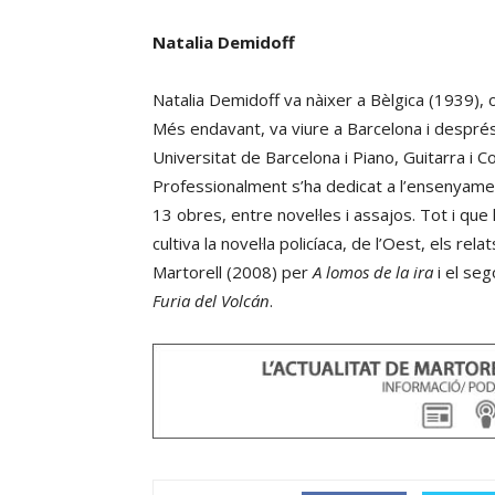
Natalia Demidoff
Natalia Demidoff va nàixer a Bèlgica (1939), 
Més endavant, va viure a Barcelona i després 
Universitat de Barcelona i Piano, Guitarra i 
Professionalment s’ha dedicat a l’ensenyamen
13 obres, entre novel·les i assajos. Tot i que 
cultiva la novel·la policíaca, de l’Oest, els re
Martorell (2008) per
A lomos de la ira
i el se
Furia del Volcán
.