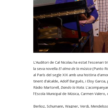
L’Auditori de Cal Nicolau ha estat l’escenari t
la seva novel·la
El alma de la música
(Punto Roj
al París del segle XIX amb una història d’am
tinent d’alcalde, Adolf Bargués, i Eloy Garci
Ràdio Martorell,
Dando la Nota
. L’acompanyam
l’Escola Municipal de Música, Carmen Valero, q
Berlioz, Schumann, Wagner, Verdi, Mendelssohn