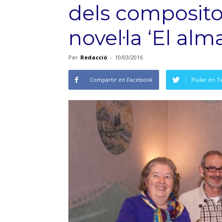
dels composito
novel·la ‘El alm
Per
Redacció
-
10/03/2016
Compartir en Facebook
Piular en T