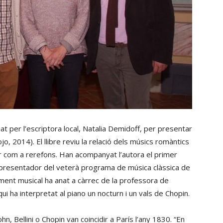
riat per l’escriptora local, Natalia Demidoff, per presentar
o, 2014). El llibre reviu la relació dels músics romàntics
or com a rerefons. Han acompanyat l’autora el primer
a, presentador del veterà programa de música clàssica de
ent musical ha anat a càrrec de la professora de
ui ha interpretat al piano un nocturn i un vals de Chopin.
, Bellini o Chopin van coincidir a París l’any 1830. “En