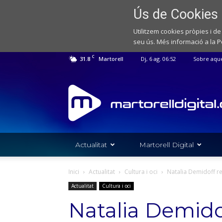
Ús de Cookies
Utilitzem cookies pròpies i de
seu ús. Més informació a la
P
C
31.8
Martorell
Dj, 6 ag. 06:52
Sobre aqu
Web
de
notícies
de
l'Ajuntament
de
Actualitat
Martorell Digital
Martorell
Inici
Actualitat
Cultura i oci
Natalia Demidoff rev
Actualitat
Cultura i oci
Natalia Demidof