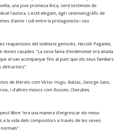
vel·la, una jove promesa lírica, serà testimoni de
licat l’autora. L’estil elegant, àgil i cinematogràfic de
nes d’amor i odi entre la protagonista i seu
b les reaparicions del violinista genovès, Niccolò Paganini,
 de dones casades. “La seva fama d’endimoniat era atiada
que el van acompanyar fins al punt que els seus familiars
s detractors”.
es de literats com Víctor Hugo, Balzac, George Sanz,
ix, i d’altres músics com Rossini, Cherubini,
aquest llibre “era una manera d’engrescar els meus
s a la vida dels compositors a través de les seves
 normals”.