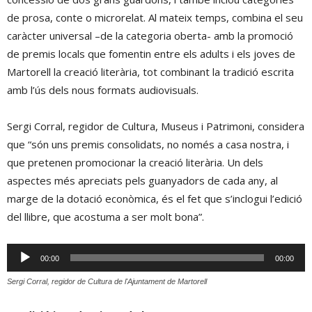
de prosa, conte o microrelat. Al mateix temps, combina el seu
caràcter universal –de la categoria oberta- amb la promoció
de premis locals que fomentin entre els adults i els joves de
Martorell la creació literària, tot combinant la tradició escrita
amb l’ús dels nous formats audiovisuals.
Sergi Corral, regidor de Cultura, Museus i Patrimoni, considera
que “són uns premis consolidats, no només a casa nostra, i
que pretenen promocionar la creació literària. Un dels
aspectes més apreciats pels guanyadors de cada any, al
marge de la dotació econòmica, és el fet que s’inclogui l’edició
del llibre, que acostuma a ser molt bona”.
Reproductor
00:00
00:00
d'àudio
Sergi Corral, regidor de Cultura de l'Ajuntament de Martorell