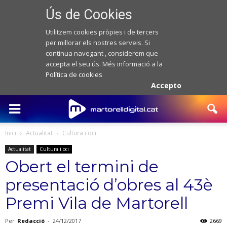
Ús de Cookies
Utilitzem cookies pròpies i de tercers
per millorar els nostres serveis. Si
continua navegant , considerem que
accepta el seu ús. Més informació a la
Política de cookies
Accepto
Inici
Actualitat
Cultura i oci
Actualitat
Cultura i oci
Obert el termini de
presentació d’obres al 43è
Premi Vila de Martorell
Per
Redacció
-
24/12/2017
2669