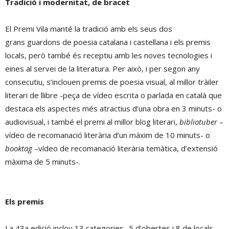
Tradició i modernitat, de bracet
El Premi Vila manté la tradició amb els seus dos
grans guardons de poesia catalana i castellana i els premis
locals, però també és receptiu amb les noves tecnologies i
eines al servei de la literatura. Per això, i per segon any
consecutiu, s’inclouen premis de poesia visual, al millor tràiler
literari de llibre -peça de vídeo escrita o parlada en català que
destaca els aspectes més atractius d’una obra en 3 minuts- o
audiovisual, i també el premi al millor blog literari,
bibliotuber
–
vídeo de recomanació literària d’un màxim de 10 minuts- o
booktag
–vídeo de recomanació literària temàtica, d’extensió
màxima de 5 minuts-.
Els premis
La 43a edició inclou 13 categories -5 d’obertes i 8 de locals-,