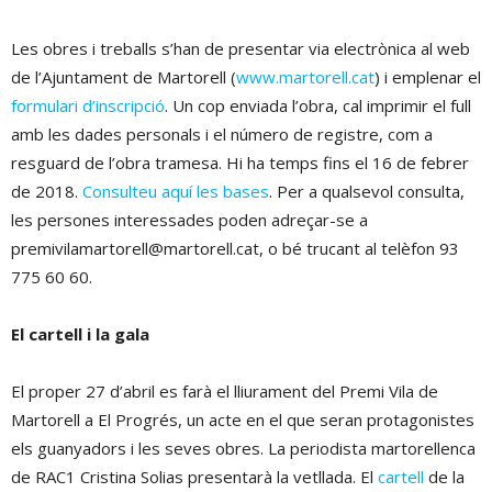
Les obres i treballs s’han de presentar via electrònica al web
de l’Ajuntament de Martorell (
www.martorell.cat
) i emplenar el
formulari d’inscripció
. Un cop enviada l’obra, cal imprimir el full
amb les dades personals i el número de registre, com a
resguard de l’obra tramesa. Hi ha temps fins el 16 de febrer
de 2018.
Consulteu aquí les bases
. Per a qualsevol consulta,
les persones interessades poden adreçar-se a
premivilamartorell@martorell.cat, o bé trucant al telèfon 93
775 60 60.
El cartell i la gala
El proper 27 d’abril es farà el lliurament del Premi Vila de
Martorell a El Progrés, un acte en el que seran protagonistes
els guanyadors i les seves obres. La periodista martorellenca
de RAC1 Cristina Solias presentarà la vetllada. El
cartell
de la