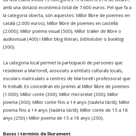
amb una dotació econòmica total de 7.600 euros. Pel que fa a
la categoria oberta, són aquestes: Millor llibre de poemes en
català (2.000 euros); Millor llibre de poemes en castellà
(2.000); Millor poema visual (500); Millor tràiler de llibre o
audiovisual (400) i Millor blog literari,
bibliotuber
o
booktag
(300).
La categoria local permet la participació de persones que
resideixin a Martorell, associats a entitats culturals locals,
escolars matriculats a centres de Martorell i professorat que
hi treballi. Es concediran els premis al Millor llibre de poemes
(1.000); Millor conte (300); Millor microrelat (300); Millor
poema (300); Millor conte fins a 14 anys (tauleta tàctil); Millor
poema fins a 14 anys (tauleta tàctil); Millor conte de 15 a 18
anys (250) i Millor poema de 15 a 18 anys (250).
Bases i terminis de lliurament