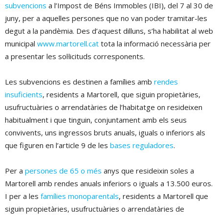
subvencions
a l’Impost de Béns Immobles (IBI), del 7 al 30 de
juny, per a aquelles persones que no van poder tramitar-les
degut a la pandèmia. Des d’aquest dilluns, s’ha habilitat al web
municipal
www.martorell.cat
tota la informació necessària per
a presentar les sol·licituds corresponents.
Les subvencions es destinen a famílies amb
rendes
insuficients
, residents a Martorell, que siguin propietàries,
usufructuàries o arrendatàries de l’habitatge on resideixen
habitualment i que tinguin, conjuntament amb els seus
convivents, uns ingressos bruts anuals, iguals o inferiors als
que figuren en l’article 9 de les
bases reguladores
.
Per a
persones de 65 o més
anys que resideixin soles a
Martorell amb rendes anuals inferiors o iguals a 13.500 euros.
I per a les
famílies monoparentals
, residents a Martorell que
siguin propietàries, usufructuàries o arrendatàries de