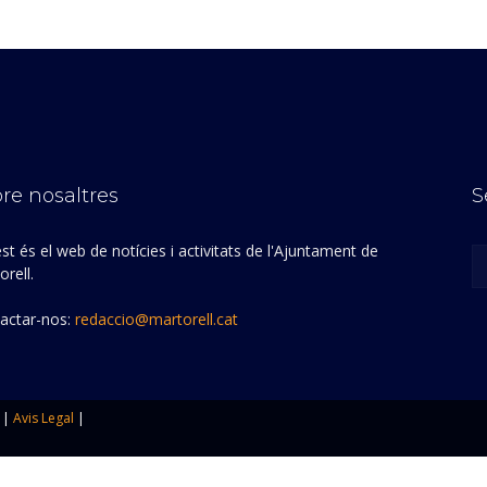
re nosaltres
S
st és el web de notícies i activitats de l'Ajuntament de
rell.
actar-nos:
redaccio@martorell.cat
|
Avis Legal
|