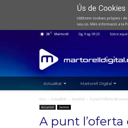
Ús de Cookies
Utilitzem cookies pròpies i de
seu ús. Més informació a la
P
C
28
Martorell
Dg, 9 ag. 09:23
Sobre aque
Web
de
notícies
de
l'Ajuntament
de
Actualitat
Martorell Digital
Martorell
Inici
Actualitat
Societat
A punt l’oferta de curso
Actualitat
Societat
A punt l’oferta