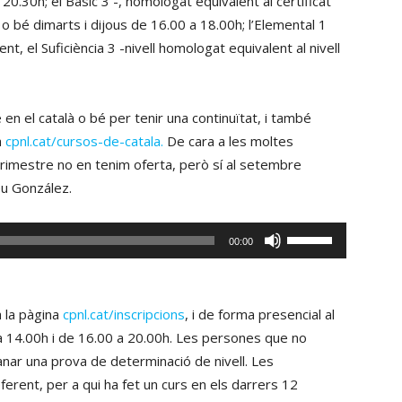
 20.30h; el Bàsic 3 -, homologat equivalent al certificat
 o bé dimarts i dijous de 16.00 a 18.00h; l’Elemental 1
nt, el Suficiència 3 -nivell homologat equivalent al nivell
 en el català o bé per tenir una continuïtat, i també
a
cpnl.cat/cursos-de-catala.
De cara a les moltes
rimestre no en tenim oferta, però sí al setembre
eu González.
Fe
00:00
servir
les
tecles
a la pàgina
cpnl.cat/inscripcions
, i de forma presencial al
de
 a 14.00h i de 16.00 a 20.00h. Les persones que no
fletxa
nar una prova de determinació de nivell. Les
cap
eferent, per a qui ha fet un curs en els darrers 12
amunt/cap