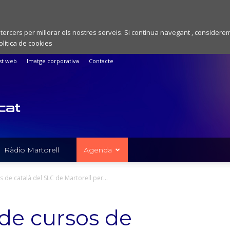
 tercers per millorar els nostres serveis. Si continua navegant , considere
olítica de cookies
st web
Imatge corporativa
Contacte
Ràdio Martorell
Agenda
s de català del SLC de Martorell per...
 de cursos de