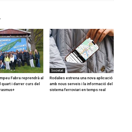
r
Societat
Pompeu Fabra reprendrà al
Rodalies estrena una nova aplicació
quart i darrer curs del
amb nous serveis i la informació del
rasmus+
sistema ferroviari en temps real