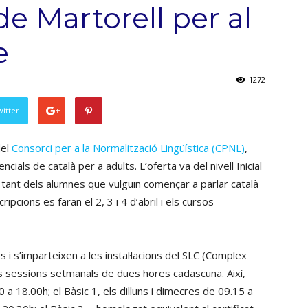
de Martorell per al
e
1272
witter
del
Consorci per a la Normalització Lingüística (CPNL)
,
ials de català per a adults. L’oferta va del nivell Inicial
ts tant dels alumnes que vulguin començar a parlar català
ipcions es faran el 2, 3 i 4 d’abril i els cursos
i s’imparteixen a les instal·lacions del SLC (Complex
es sessions setmanals de dues hores cadascuna. Així,
.00 a 18.00h; el Bàsic 1, els dilluns i dimecres de 09.15 a