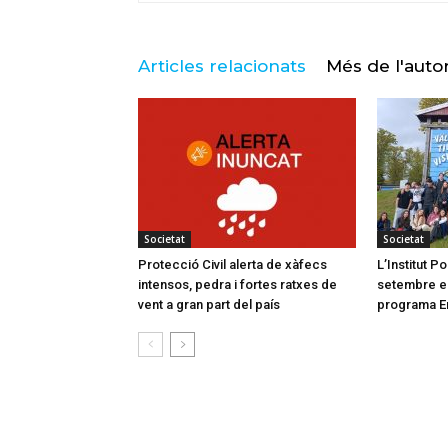
Articles relacionats
Més de l'auto
Societat
Societat
Protecció Civil alerta de xàfecs
L’Institut 
intensos, pedra i fortes ratxes de
setembre el 
vent a gran part del país
programa E