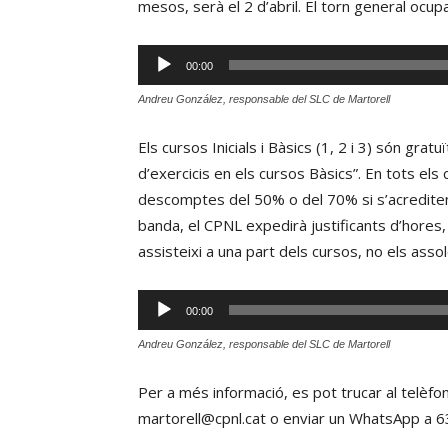
mesos, serà el 2 d’abril. El torn general ocupa
Reproductor
00:00
d'àudio
Andreu González, responsable del SLC de Martorell
Els cursos Inicials i Bàsics (1, 2 i 3) són gra
d’exercicis en els cursos Bàsics”. En tots els
descomptes del 50% o del 70% si s’acrediten
banda, el CPNL expedirà justificants d’hores, c
assisteixi a una part dels cursos, no els assol
Reproductor
00:00
d'àudio
Andreu González, responsable del SLC de Martorell
Per a més informació, es pot trucar al telèfo
martorell@cpnl.cat o enviar un WhatsApp a 6