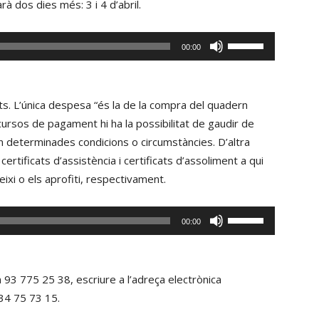
rà dos dies més: 3 i 4 d’abril.
avall
per
Fe
00:00
incrementar
servir
o
les
disminuir
tecles
tuïts. L’única despesa “és la de la compra del quadern
el
de
 cursos de pagament hi ha la possibilitat de gaudir de
volum.
fletxa
 determinades condicions o circumstàncies. D’altra
cap
ertificats d’assistència i certificats d’assoliment a qui
amunt/cap
eixi o els aprofiti, respectivament.
avall
per
Fe
00:00
incrementar
servir
o
les
disminuir
tecles
n 93 775 25 38, escriure a l’adreça electrònica
el
de
34 75 73 15.
volum.
fletxa