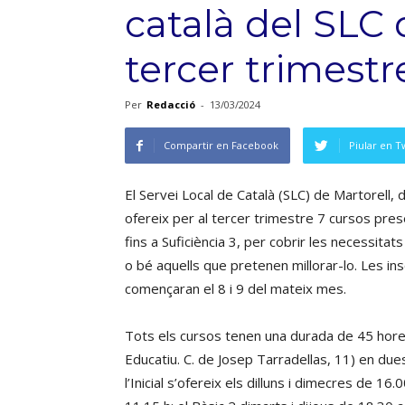
català del SLC 
tercer trimestr
Per
Redacció
-
13/03/2024
Compartir en Facebook
Piular en T
El Servei Local de Català (SLC) de Martorell, 
ofereix per al tercer trimestre 7 cursos presenc
fins a Suficiència 3, per cobrir les necessita
o bé aquells que pretenen millorar-lo. Les inscr
començaran el 8 i 9 del mateix mes.
Tots els cursos tenen una durada de 45 hores 
Educatiu. C. de Josep Tarradellas, 11) en du
l’Inicial s’ofereix els dilluns i dimecres de 16