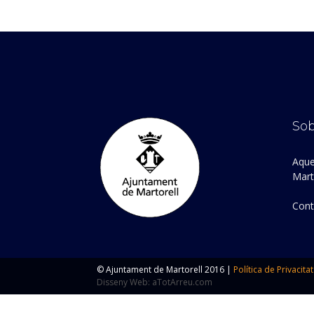
Sob
Aque
Marto
Cont
© Ajuntament de Martorell 2016 |
Política de Privacitat
Disseny Web: aTotArreu.com