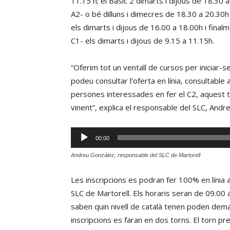
11.15 h; el Bàsic 2 dimarts i dijous de 18.30 a
A2- o bé dilluns i dimecres de 18.30 a 20.30h
els dimarts i dijous de 16.00 a 18.00h i finalme
C1- els dimarts i dijous de 9.15 a 11.15h.
“Oferim tot un ventall de cursos per iniciar-se
podeu consultar l’oferta en línia, consultable 
persones interessades en fer el C2, aquest t
vinent”, explica el responsable del SLC, Andr
Reproductor
00:00
d'àudio
Andreu González, responsable del SLC de Martorell
Les inscripcions es podran fer 100% en línia 
SLC de Martorell. Els horaris seran de 09.00
saben quin nivell de català tenen poden dema
inscripcions es faran en dos torns. El torn pr