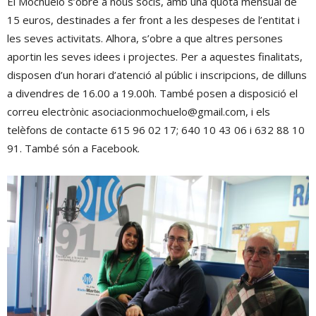
El Mochuelo s’obre a nous socis, amb una quota mensual de
15 euros, destinades a fer front a les despeses de l’entitat i
les seves activitats. Alhora, s’obre a que altres persones
aportin les seves idees i projectes. Per a aquestes finalitats,
disposen d’un horari d’atenció al públic i inscripcions, de dilluns
a divendres de 16.00 a 19.00h. També posen a disposició el
correu electrònic asociacionmochuelo@gmail.com, i els
telèfons de contacte 615 96 02 17; 640 10 43 06 i 632 88 10
91. També són a Facebook.