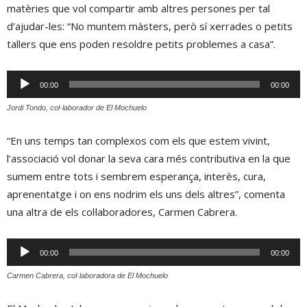
matèries que vol compartir amb altres persones per tal
d’ajudar-les: “No muntem màsters, però sí xerrades o petits
tallers que ens poden resoldre petits problemes a casa”.
Reproductor
00:00
00:00
d'àudio
Jordi Tondo, col·laborador de El Mochuelo
“En uns temps tan complexos com els que estem vivint,
l’associació vol donar la seva cara més contributiva en la que
sumem entre tots i sembrem esperança, interès, cura,
aprenentatge i on ens nodrim els uns dels altres”, comenta
una altra de els col·laboradores, Carmen Cabrera.
Reproductor
00:00
00:00
d'àudio
Carmen Cabrera, col·laboradora de El Mochuelo