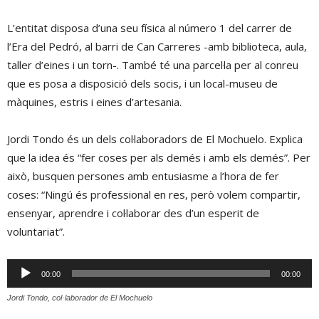
L’entitat disposa d’una seu física al número 1 del carrer de
l’Era del Pedró, al barri de Can Carreres -amb biblioteca, aula,
taller d’eines i un torn-. També té una parcel·la per al conreu
que es posa a disposició dels socis, i un local-museu de
màquines, estris i eines d’artesania.
Jordi Tondo és un dels col·laboradors de El Mochuelo. Explica
que la idea és “fer coses per als demés i amb els demés”. Per
això, busquen persones amb entusiasme a l’hora de fer
coses: “Ningú és professional en res, però volem compartir,
ensenyar, aprendre i col·laborar des d’un esperit de
voluntariat”.
Reproductor
00:00
00:00
d'àudio
Jordi Tondo, col·laborador de El Mochuelo