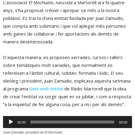
L’associació El Mochuelo, nascuda a Martorell ara fa quatre
anys, s’ha proposat créixer i apropar-se més a la nostra
població. Es tracta d’una entitat fundada per Juan Zamudio,
que compta amb voluntaris i que vol aplegar més persones
amb ganes de col·laborar i fer aportacions als demés de
manera desinteressada.
D’aquesta manera, es proposen xerrades, cursos i tallers
sobre temàtiques molt variades, que normalment es
refereixen a l’àmbit cultural, solidari, formatiu i lúdic. El seu
ideòleg i president, Juan Zamudio, explicava aquesta setmana
al programa
Gent amb entitat
de Ràdio Martorell que la idea
de crear l’entitat va sorgir quan es va jubilar, i com a resposta
“a la inquietut de fer alguna cosa, per a mi i per als demés”.
Reproductor
00:00
00:00
d'àudio
Juan Zamudio, president de El Mochuelo