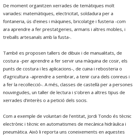
De moment organitzen xerrades de temàtiques molt
variades: matemàtiques, electricitat, soldadura per a
fontaneria, ús d’eines i màquines, bricolatge i fusteria -com
ara aprendre a fer prestatgeries, armaris i altres mobles, i
treballs artesanals amb la fusta-.
També es proposen tallers de dibuix i de manualitats, de
costura -per aprendre a fer servir una màquina de cosir, els
punts de costura i les aplicacions-, de cuina i rebosteria o
d’agricultura -aprendre a sembrar, a tenir cura dels conreus i
a fer la recol·lecció-. A més, classes de castellà per a persones
nouvingudes, un taller de lectura i s’obren a altres tipus de
xerrades d’interès o a petició dels socis.
Com a exemple de voluntari de l’entitat, Jordi Tondo és tècnic
electrònic i tècnic en automatismes de mecànica hidràulica i
pneumàtica. Això li reporta uns coneixements en aquestes